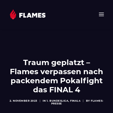
HOME
NEWS
FLAMES
Traum geplatzt –
JUNIOR FLAMES
Flames verpassen nach
JUGEND
VEREIN
packendem Pokalfight
SPONSOREN & PARTNER
das FINAL 4
FAN-SHOP
2. NOVEMBER 2023
|
IN
1. BUNDESLIGA
,
FINAL4
|
BY
FLAMES-
TICKETS
PRESSE
EHF