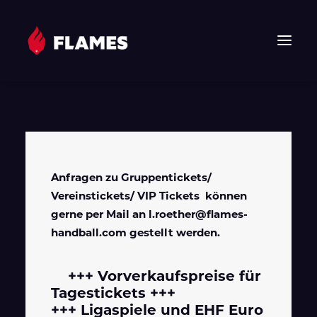
HOME
NEWS
FLAMES
JUNIOR FLAMES
Anfragen zu Gruppentickets/
Vereinstickets/ VIP Tickets können
JUGEND
gerne per Mail an
l.roether@flames-
VEREIN
handball.com
gestellt werden.
SPONSOREN & PARTNER
FAN-SHOP
+++ Vorverkaufspreise für
TICKETS
Tagestickets +++
EHF
+++ Ligaspiele und EHF Euro