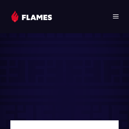
HOME
NEWS
FLAMES
JUNIOR FLAMES
JUGEND
VEREIN
SPONSOREN & PARTNER
FAN-SHOP
TICKETS
EHF