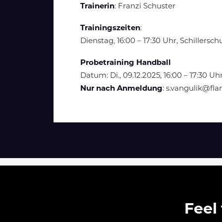
Trainerin
: Franzi Schuster
Trainingszeiten
:
Dienstag, 16:00 – 17:30 Uhr, Schillers
Probetraining Handball
Datum: Di., 09.12.2025, 16:00 – 17:30 U
Nur nach Anmeldung
: s.vangulik@fl
Feel