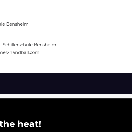
chule Bensheim
hr, Schillerschule Bensheim
ames-handball.com
 the heat!