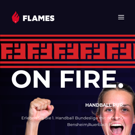
HOME
NEWS
FLAMES
ON FIRE.
JUNIOR FLAMES
JUGEND
VEREIN
SPONSOREN & PARTNER
HANDBALL PUR.
FAN-SHOP
Erleben Sie die 1. Handball Bundesliga mit den HSG
TICKETS
Bensheim/Auerbach Flames.
EHF