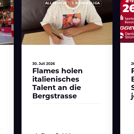
A
ALLGEMEIN
1. BUNDESLIGA
30. Juli 2026
2
Flames holen
italienisches
Talent an die
Bergstrasse