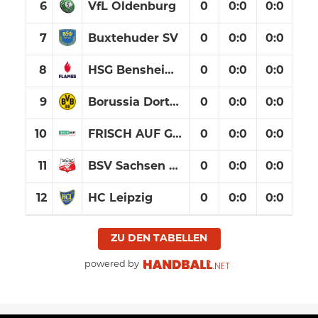
6
VfL Oldenburg
0
0
:
0
0:0
7
Buxtehuder SV
0
0
:
0
0:0
8
HSG Bensheim/Auerbach
0
0
:
0
0:0
9
Borussia Dortmund
0
0
:
0
0:0
10
FRISCH AUF Göppingen
0
0
:
0
0:0
11
BSV Sachsen Zwickau
0
0
:
0
0:0
12
HC Leipzig
0
0
:
0
0:0
ZU DEN TABELLEN
powered by