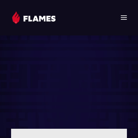
HOME
NEWS
FLAMES
JUNIOR FLAMES
JUGEND
VEREIN
SPONSOREN & PARTNER
FAN-SHOP
TICKETS
EHF