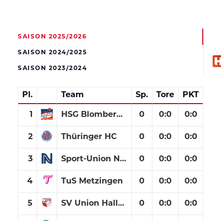
SAISON 2025/2026
SAISON 2024/2025
HS
SAISON 2023/2024
Pl.
Team
Sp.
Tore
PKT
1
HSG Blomberg-Lippe
0
0
:
0
0:0
2
Thüringer HC
0
0
:
0
0:0
3
Sport-Union Neckarsulm
0
0
:
0
0:0
4
TuS Metzingen
0
0
:
0
0:0
5
SV Union Halle-Neustadt
0
0
:
0
0:0