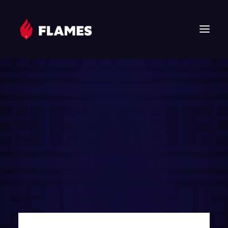
HOME
NEWS
FLAMES
JUNIOR FLAMES
JUGEND
VEREIN
SPONSOREN & PARTNER
FAN-SHOP
TICKETS
EHF