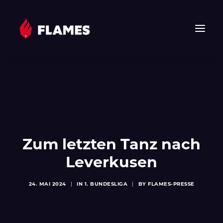
HOME
NEWS
FLAMES
JUNIOR FLAMES
JUGEND
Zum letzten Tanz nach
VEREIN
Leverkusen
SPONSOREN & PARTNER
24. MAI 2024
|
IN
1. BUNDESLIGA
|
BY
FLAMES-PRESSE
FAN-SHOP
TICKETS
EHF