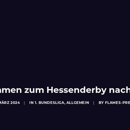
mmen zum Hessenderby nac
 MÄRZ 2024
|
IN
1. BUNDESLIGA
,
ALLGEMEIN
|
BY
FLAMES-PR