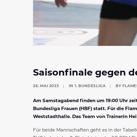
Saisonfinale gegen d
26. MAI 2023
|
IN
1. BUNDESLIGA
|
BY
FLAME
Am Samstagabend finden um 19:00 Uhr zeitg
Bundesliga Frauen (HBF) statt. Für die Fla
Weststadthalle. Das Team von Trainerin H
Für beide Mannschaften geht es in der Tabel