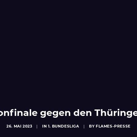
onfinale gegen den Thüring
26. MAI 2023
|
IN
1. BUNDESLIGA
|
BY
FLAMES-PRESSE