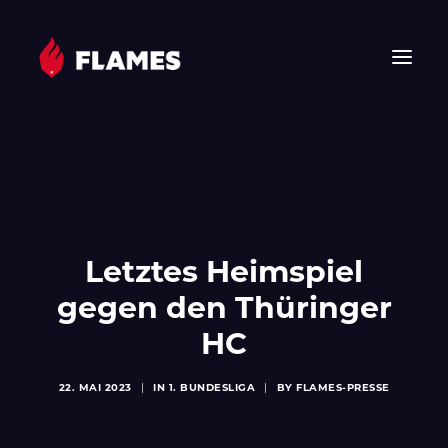
HOME
NEWS
FLAMES
JUNIOR FLAMES
Letztes Heimspiel
JUGEND
gegen den Thüringer
VEREIN
HC
SPONSOREN & PARTNER
FAN-SHOP
22. MAI 2023
|
IN
1. BUNDESLIGA
|
BY
FLAMES-PRESSE
TICKETS
EHF