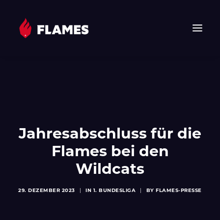
HOME
NEWS
FLAMES
JUNIOR FLAMES
Jahresabschluss für die
JUGEND
Flames bei den
VEREIN
Wildcats
SPONSOREN & PARTNER
FAN-SHOP
29. DEZEMBER 2023
|
IN
1. BUNDESLIGA
|
BY
FLAMES-PRESSE
TICKETS
EHF