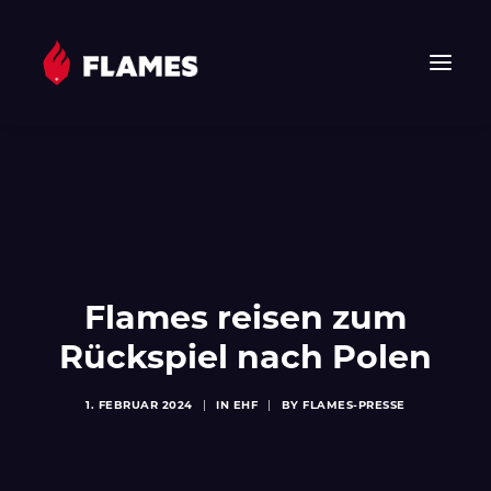
HOME
NEWS
FLAMES
JUNIOR FLAMES
JUGEND
Flames reisen zum
VEREIN
Rückspiel nach Polen
SPONSOREN & PARTNER
1. FEBRUAR 2024
|
IN
EHF
|
BY
FLAMES-PRESSE
FAN-SHOP
TICKETS
EHF