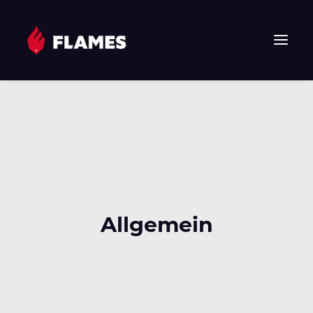
HOME
NEWS
FLAMES
JUNIOR FLAMES
JUGEND
VEREIN
Allgemein
SPONSOREN & PARTNER
FAN-SHOP
TICKETS
EHF