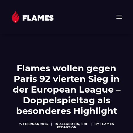
HOME
NEWS
FLAMES
Flames wollen gegen
JUNIOR FLAMES
Paris 92 vierten Sieg in
JUGEND
der European League –
VEREIN
Doppelspieltag als
SPONSOREN & PARTNER
besonderes Highlight
FAN-SHOP
TICKETS
7. FEBRUAR 2025
|
IN
ALLGEMEIN
,
EHF
|
BY
FLAMES
REDAKTION
EHF