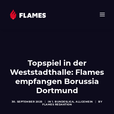
HOME
NEWS
FLAMES
Topspiel in der
JUNIOR FLAMES
Weststadthalle: Flames
JUGEND
VEREIN
empfangen Borussia
SPONSOREN & PARTNER
Dortmund
FAN-SHOP
30. SEPTEMBER 2025
|
IN
1. BUNDESLIGA
,
ALLGEMEIN
|
BY
TICKETS
FLAMES REDAKTION
EHF