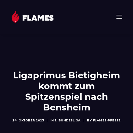
HOME
NEWS
FLAMES
Ligaprimus Bietigheim
JUNIOR FLAMES
JUGEND
kommt zum
VEREIN
Spitzenspiel nach
SPONSOREN & PARTNER
Bensheim
FAN-SHOP
TICKETS
24. OKTOBER 2023
|
IN
1. BUNDESLIGA
|
BY
FLAMES-PRESSE
EHF