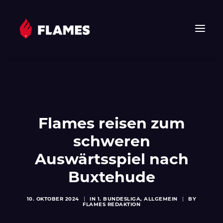
HOME
NEWS
FLAMES
Flames reisen zum
JUNIOR FLAMES
schweren
JUGEND
VEREIN
Auswärtsspiel nach
SPONSOREN & PARTNER
Buxtehude
FAN-SHOP
10. OKTOBER 2024
|
IN
1. BUNDESLIGA
,
ALLGEMEIN
|
BY
TICKETS
FLAMES REDAKTION
EHF