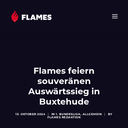
HOME
NEWS
FLAMES
Flames feiern
JUNIOR FLAMES
souveränen
JUGEND
VEREIN
Auswärtssieg in
SPONSOREN & PARTNER
Buxtehude
FAN-SHOP
13. OKTOBER 2024
|
IN
1. BUNDESLIGA
,
ALLGEMEIN
|
BY
TICKETS
FLAMES REDAKTION
EHF