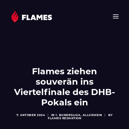
HOME
NEWS
FLAMES
Flames ziehen
JUNIOR FLAMES
souverän ins
JUGEND
VEREIN
Viertelfinale des DHB-
SPONSOREN & PARTNER
Pokals ein
FAN-SHOP
7. OKTOBER 2024
|
IN
1. BUNDESLIGA
,
ALLGEMEIN
|
BY
TICKETS
FLAMES REDAKTION
EHF