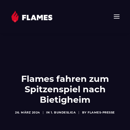
HOME
NEWS
FLAMES
JUNIOR FLAMES
Flames fahren zum
JUGEND
Spitzenspiel nach
VEREIN
Bietigheim
SPONSOREN & PARTNER
FAN-SHOP
26. MÄRZ 2024
|
IN
1. BUNDESLIGA
|
BY
FLAMES-PRESSE
TICKETS
EHF