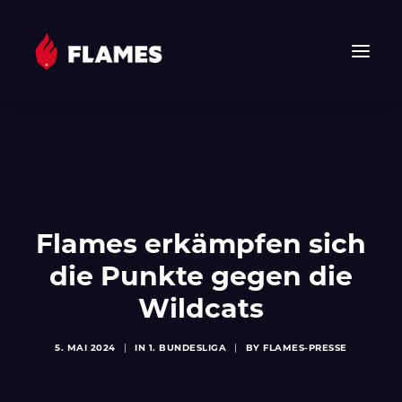
HOME
NEWS
FLAMES
JUNIOR FLAMES
Flames erkämpfen sich
JUGEND
die Punkte gegen die
VEREIN
Wildcats
SPONSOREN & PARTNER
FAN-SHOP
5. MAI 2024
|
IN
1. BUNDESLIGA
|
BY
FLAMES-PRESSE
TICKETS
EHF