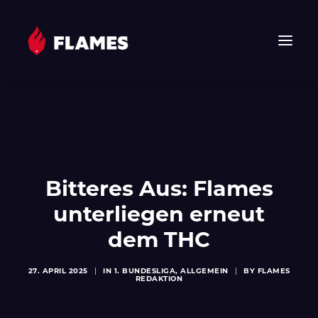
HOME
NEWS
FLAMES
JUNIOR FLAMES
Bitteres Aus: Flames
JUGEND
unterliegen erneut
VEREIN
dem THC
SPONSOREN & PARTNER
FAN-SHOP
27. APRIL 2025
|
IN
1. BUNDESLIGA
,
ALLGEMEIN
|
BY
FLAMES
REDAKTION
TICKETS
EHF