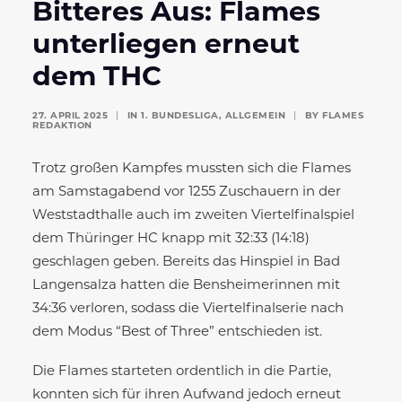
Bitteres Aus: Flames
unterliegen erneut
dem THC
27. APRIL 2025
|
IN
1. BUNDESLIGA
,
ALLGEMEIN
|
BY
FLAMES
REDAKTION
Trotz großen Kampfes mussten sich die Flames
am Samstagabend vor 1255 Zuschauern in der
Weststadthalle auch im zweiten Viertelfinalspiel
dem Thüringer HC knapp mit 32:33 (14:18)
geschlagen geben. Bereits das Hinspiel in Bad
Langensalza hatten die Bensheimerinnen mit
34:36 verloren, sodass die Viertelfinalserie nach
dem Modus “Best of Three” entschieden ist.
Die Flames starteten ordentlich in die Partie,
konnten sich für ihren Aufwand jedoch erneut