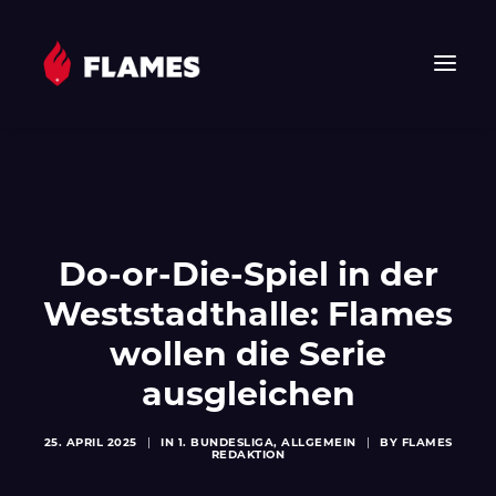
HOME
NEWS
FLAMES
Do-or-Die-Spiel in der
JUNIOR FLAMES
Weststadthalle: Flames
JUGEND
VEREIN
wollen die Serie
SPONSOREN & PARTNER
ausgleichen
FAN-SHOP
25. APRIL 2025
|
IN
1. BUNDESLIGA
,
ALLGEMEIN
|
BY
FLAMES
TICKETS
REDAKTION
EHF