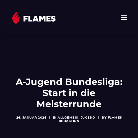
HOME
NEWS
FLAMES
JUNIOR FLAMES
A-Jugend Bundesliga:
JUGEND
Start in die
VEREIN
Meisterrunde
SPONSOREN & PARTNER
FAN-SHOP
26. JANUAR 2026
|
IN
ALLGEMEIN
,
JUGEND
|
BY
FLAMES
REDAKTION
TICKETS
EHF