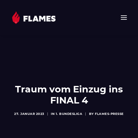
HOME
NEWS
FLAMES
JUNIOR FLAMES
JUGEND
Traum vom Einzug ins
VEREIN
FINAL 4
SPONSOREN & PARTNER
27. JANUAR 2023
|
IN
1. BUNDESLIGA
|
BY
FLAMES-PRESSE
FAN-SHOP
TICKETS
EHF