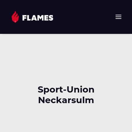
HOME
NEWS
FLAMES
JUNIOR FLAMES
JUGEND
Sport-Union
VEREIN
Neckarsulm
SPONSOREN & PARTNER
FAN-SHOP
TICKETS
EHF