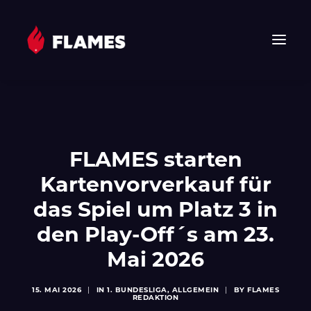
HOME
NEWS
FLAMES
FLAMES starten
JUNIOR FLAMES
Kartenvorverkauf für
JUGEND
das Spiel um Platz 3 in
VEREIN
den Play-Off´s am 23.
SPONSOREN & PARTNER
Mai 2026
FAN-SHOP
TICKETS
15. MAI 2026
|
IN
1. BUNDESLIGA
,
ALLGEMEIN
|
BY
FLAMES
REDAKTION
EHF