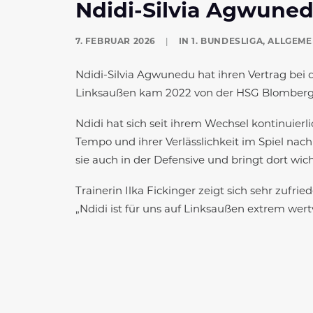
Ndidi-Silvia Agwuned
7. FEBRUAR 2026
|
IN
1. BUNDESLIGA
,
ALLGEME
Ndidi-Silvia Agwunedu hat ihren Vertrag bei 
Linksaußen kam 2022 von der HSG Blomberg-Li
Ndidi hat sich seit ihrem Wechsel kontinuierl
Tempo und ihrer Verlässlichkeit im Spiel nach
sie auch in der Defensive und bringt dort wicht
Trainerin Ilka Fickinger zeigt sich sehr zufri
„Ndidi ist für uns auf Linksaußen extrem wert
Besonders freut mich, wie hart sie nach ihr
Auch Ndidi-Silvia Agwunedu blickt positiv na
„Die Zeit nach dem Kreuzbandriss war herausf
aller Beteiligten und freue mich darauf, bal