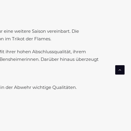
 eine weitere Saison vereinbart. Die
n im Trikot der Flames.
Mit ihrer hohen Abschlussqualität, ihrem
der Bensheimerinnen. Darüber hinaus überzeugt
h in der Abwehr wichtige Qualitäten.
kommen.“
bin dankbar für die Geduld und den Support
 wieder das zu machen, wofür ich die ganzen