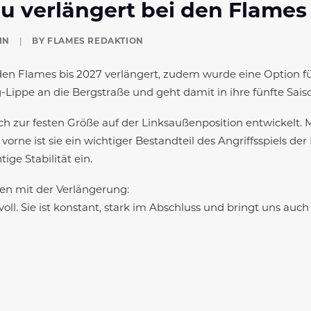
u verlängert bei den Flames
IN
|
BY
FLAMES REDAKTION
den Flames bis 2027 verlängert, zudem wurde eine Option für
ppe an die Bergstraße und geht damit in ihre fünfte Saiso
ich zur festen Größe auf der Linksaußenposition entwickelt. 
 vorne ist sie ein wichtiger Bestandteil des Angriffsspiels 
ige Stabilität ein.
eden mit der Verlängerung:
voll. Sie ist konstant, stark im Abschluss und bringt uns auc
er schweren Verletzung gearbeitet hat, um wieder zurückzu
ch vorne:
ordernd. In dem Jahr konnte ich aber viel dazulernen. Ich 
d wieder mit den Mädels auf dem Feld zu stehen und endlich