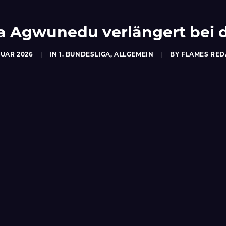
ia Agwunedu verlängert bei
RUAR 2026
|
IN
1. BUNDESLIGA
,
ALLGEMEIN
|
BY
FLAMES RED