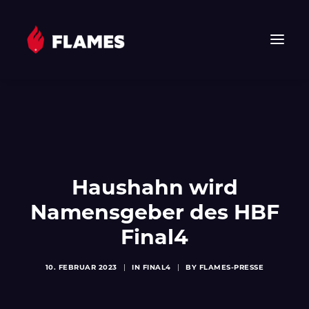
HOME
NEWS
FLAMES
JUNIOR FLAMES
Haushahn wird
JUGEND
Namensgeber des HBF
VEREIN
Final4
SPONSOREN & PARTNER
FAN-SHOP
10. FEBRUAR 2023
|
IN
FINAL4
|
BY
FLAMES-PRESSE
TICKETS
EHF