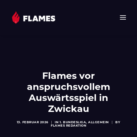
HOME
NEWS
FLAMES
Flames vor
JUNIOR FLAMES
anspruchsvollem
JUGEND
VEREIN
Auswärtsspiel in
SPONSOREN & PARTNER
Zwickau
FAN-SHOP
13. FEBRUAR 2026
|
IN
1. BUNDESLIGA
,
ALLGEMEIN
|
BY
TICKETS
FLAMES REDAKTION
EHF