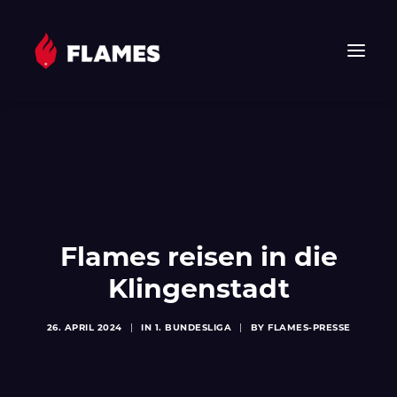
HOME
NEWS
FLAMES
JUNIOR FLAMES
JUGEND
Flames reisen in die
VEREIN
Klingenstadt
SPONSOREN & PARTNER
26. APRIL 2024
|
IN
1. BUNDESLIGA
|
BY
FLAMES-PRESSE
FAN-SHOP
TICKETS
EHF