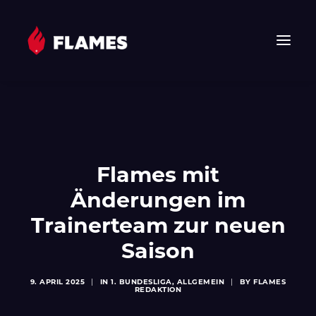
HOME
NEWS
FLAMES
Flames mit
JUNIOR FLAMES
Änderungen im
JUGEND
VEREIN
Trainerteam zur neuen
SPONSOREN & PARTNER
Saison
FAN-SHOP
9. APRIL 2025
|
IN
1. BUNDESLIGA
,
ALLGEMEIN
|
BY
FLAMES
TICKETS
REDAKTION
EHF