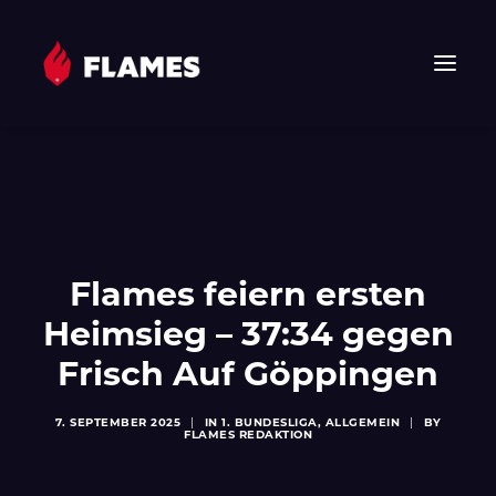
HOME
NEWS
FLAMES
JUNIOR FLAMES
Flames feiern ersten
JUGEND
Heimsieg – 37:34 gegen
VEREIN
Frisch Auf Göppingen
SPONSOREN & PARTNER
FAN-SHOP
7. SEPTEMBER 2025
|
IN
1. BUNDESLIGA
,
ALLGEMEIN
|
BY
FLAMES REDAKTION
TICKETS
EHF