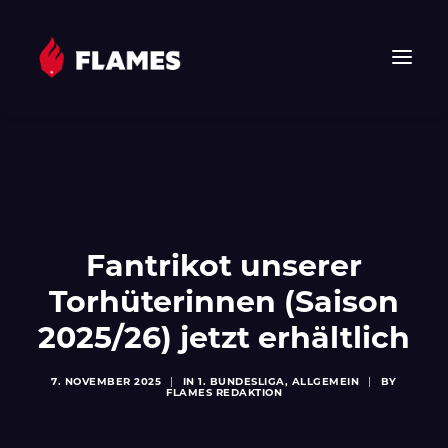
HOME
NEWS
FLAMES
JUNIOR FLAMES
Fantrikot unserer
JUGEND
Torhüterinnen (Saison
VEREIN
2025/26) jetzt erhältlich
SPONSOREN & PARTNER
FAN-SHOP
7. NOVEMBER 2025
|
IN
1. BUNDESLIGA
,
ALLGEMEIN
|
BY
FLAMES REDAKTION
TICKETS
EHF