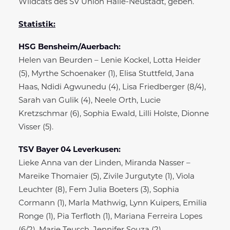
Wildcats des SV Union Halle-Neustadt, geben.
Statistik:
HSG Bensheim/Auerbach:
Helen van Beurden – Lenie Kockel, Lotta Heider
(5), Myrthe Schoenaker (1), Elisa Stuttfeld, Jana
Haas, Ndidi Agwunedu (4), Lisa Friedberger (8/4),
Sarah van Gulik (4), Neele Orth, Lucie
Kretzschmar (6), Sophia Ewald, Lilli Holste, Dionne
Visser (5).
TSV Bayer 04 Leverkusen:
Lieke Anna van der Linden, Miranda Nasser –
Mareike Thomaier (5), Zivile Jurgutyte (1), Viola
Leuchter (8), Fem Julia Boeters (3), Sophia
Cormann (1), Marla Mathwig, Lynn Kuipers, Emilia
Ronge (1), Pia Terfloth (1), Mariana Ferreira Lopes