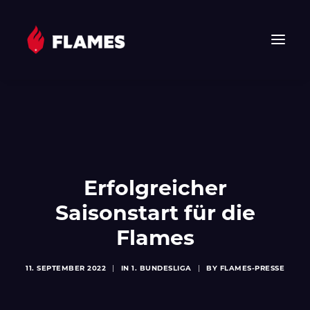
HOME
NEWS
FLAMES
JUNIOR FLAMES
Erfolgreicher
JUGEND
Saisonstart für die
VEREIN
Flames
SPONSOREN & PARTNER
FAN-SHOP
11. SEPTEMBER 2022
|
IN
1. BUNDESLIGA
|
BY
FLAMES-PRESSE
TICKETS
EHF