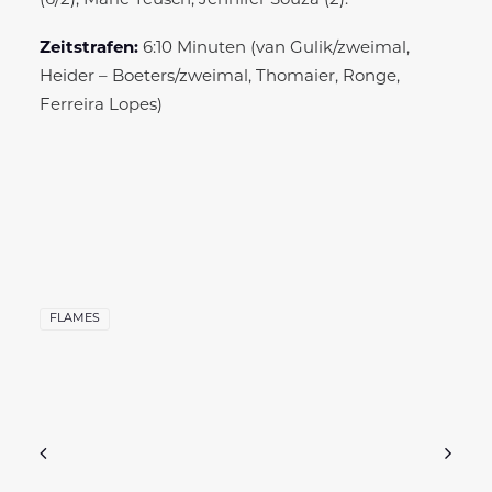
(6/2), Marie Teusch, Jennifer Souza (2).
Zeitstrafen:
6:10 Minuten (van Gulik/zweimal,
Heider – Boeters/zweimal, Thomaier, Ronge,
Ferreira Lopes)
FLAMES