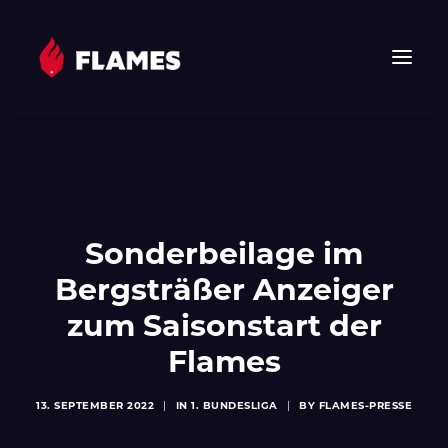
HOME
NEWS
FLAMES
Sonderbeilage im
JUNIOR FLAMES
JUGEND
Bergsträßer Anzeiger
VEREIN
zum Saisonstart der
SPONSOREN & PARTNER
Flames
FAN-SHOP
TICKETS
13. SEPTEMBER 2022
|
IN
1. BUNDESLIGA
|
BY
FLAMES-PRESSE
EHF