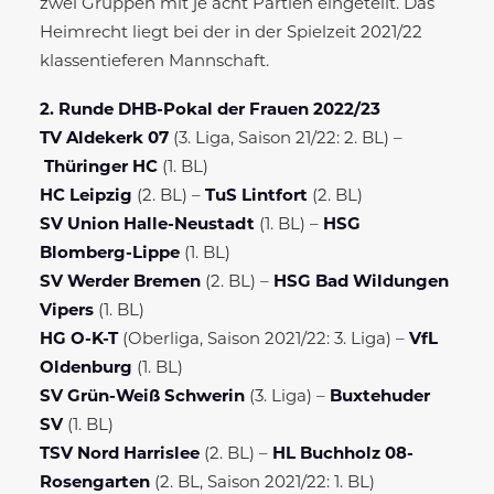
zwei Gruppen mit je acht Partien eingeteilt. Das
Heimrecht liegt bei der in der Spielzeit 2021/22
klassentieferen Mannschaft.
2. Runde DHB-Pokal der Frauen 2022/23
TV Aldekerk 07
(3. Liga, Saison 21/22: 2. BL) –
Thüringer HC
(1. BL)
HC Leipzig
(2. BL) –
TuS Lintfort
(2. BL)
SV Union Halle-Neustadt
(1. BL) –
HSG
Blomberg-Lippe
(1. BL)
SV Werder Bremen
(2. BL) –
HSG Bad Wildungen
Vipers
(1. BL)
HG O-K-T
(Oberliga, Saison 2021/22: 3. Liga) –
VfL
Oldenburg
(1. BL)
SV Grün-Weiß Schwerin
(3. Liga) –
Buxtehuder
SV
(1. BL)
TSV Nord Harrislee
(2. BL) –
HL Buchholz 08-
Rosengarten
(2. BL, Saison 2021/22: 1. BL)