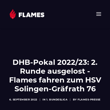
HOME
NEWS
FLAMES
DHB-Pokal 2022/23: 2.
JUNIOR FLAMES
JUGEND
Runde ausgelost -
VEREIN
Flames fahren zum HSV
SPONSOREN & PARTNER
Solingen-Gräfrath 76
FAN-SHOP
TICKETS
6. SEPTEMBER 2022
|
IN
1. BUNDESLIGA
|
BY
FLAMES-PRESSE
EHF