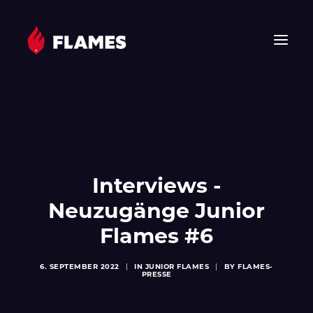
HOME
NEWS
FLAMES
JUNIOR FLAMES
Interviews -
JUGEND
Neuzugänge Junior
VEREIN
Flames #6
SPONSOREN & PARTNER
FAN-SHOP
6. SEPTEMBER 2022
|
IN
JUNIOR FLAMES
|
BY
FLAMES-
PRESSE
TICKETS
EHF