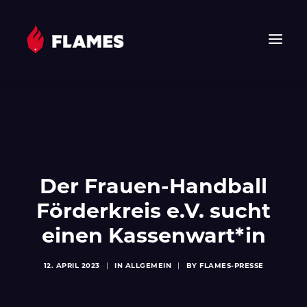
HOME
NEWS
FLAMES
JUNIOR FLAMES
Der Frauen-Handball
JUGEND
Förderkreis e.V. sucht
VEREIN
einen Kassenwart*in
SPONSOREN & PARTNER
FAN-SHOP
12. APRIL 2023
|
IN
ALLGEMEIN
|
BY
FLAMES-PRESSE
TICKETS
EHF