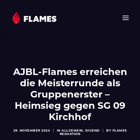
HOME
NEWS
FLAMES
AJBL-Flames erreichen
JUNIOR FLAMES
die Meisterrunde als
JUGEND
Gruppenerster –
VEREIN
Heimsieg gegen SG 09
SPONSOREN & PARTNER
Kirchhof
FAN-SHOP
TICKETS
29. NOVEMBER 2024
|
IN
ALLGEMEIN
,
JUGEND
|
BY
FLAMES
REDAKTION
EHF