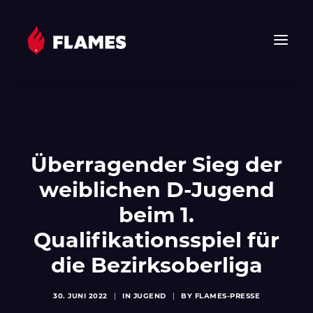
HOME
NEWS
FLAMES
Überragender Sieg der
JUNIOR FLAMES
weiblichen D-Jugend
JUGEND
beim 1.
VEREIN
Qualifikationsspiel für
SPONSOREN & PARTNER
FAN-SHOP
die Bezirksoberliga
TICKETS
30. JUNI 2022
|
IN
JUGEND
|
BY
FLAMES-PRESSE
EHF