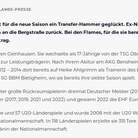
LAMES-PRESSE
für die neue Saison ein Transfer-Hammer geglückt. Ex-Na
 die Bergstraße zurück. Bei den Flames, für die sie bere
trag.
en Gelnhausen. Sie wechselte als 17-Jährige von der TSG 
 zur Leistungsträgerin. Nach ihrem Abitur am AKG Bensheim we
2 – 2014 dort bereits auf Heike Ahlgrimm als Trainerin des 
G BBM Bietigheim, wo sie bereits ihre siebte Saison spielt.
ter große Rückraumspielerin dreimal Deutscher Meister (20
er (2017, 2019, 2021 und 2022) und gewann 2022 die EHF Eu
ele und 57 U20-Länderspiele und wurde 2008 mit der U20 Wel
tionalmannschaft. In 118 Länderspielen erzielte sie 315 Tore
änin der Nationalmannschaft.