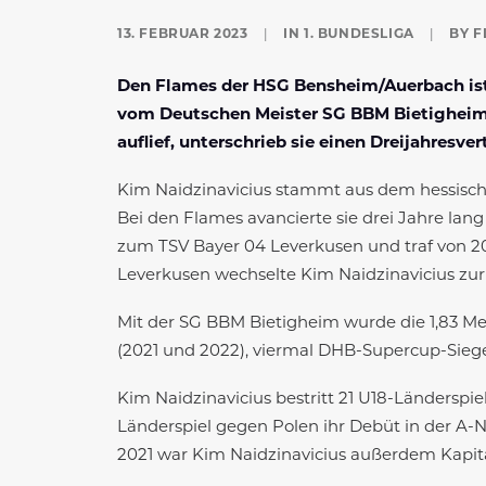
13. FEBRUAR 2023
|
IN
1. BUNDESLIGA
|
BY
F
Den Flames der HSG Bensheim/Auerbach ist 
vom Deutschen Meister SG BBM Bietigheim an
auflief, unterschrieb sie einen Dreijahresver
Kim Naidzinavicius stammt aus dem hessisch
Bei den Flames avancierte sie drei Jahre lang
zum TSV Bayer 04 Leverkusen und traf von 201
Leverkusen wechselte Kim Naidzinavicius zur S
Mit der SG BBM Bietigheim wurde die 1,83 Me
(2021 und 2022), viermal DHB-Supercup-Sieg
Kim Naidzinavicius bestritt 21 U18-Länderspi
Länderspiel gegen Polen ihr Debüt in der A-Na
2021 war Kim Naidzinavicius außerdem Kapit