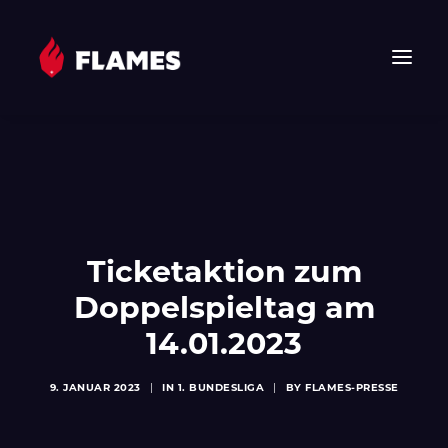
HOME
NEWS
FLAMES
JUNIOR FLAMES
Ticketaktion zum
JUGEND
Doppelspieltag am
VEREIN
14.01.2023
SPONSOREN & PARTNER
FAN-SHOP
9. JANUAR 2023
|
IN
1. BUNDESLIGA
|
BY
FLAMES-PRESSE
TICKETS
EHF