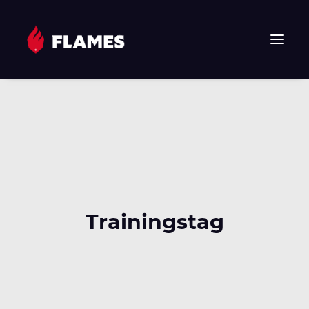
HOME
NEWS
FLAMES
JUNIOR FLAMES
JUGEND
VEREIN
Trainingstag
SPONSOREN & PARTNER
FAN-SHOP
TICKETS
EHF