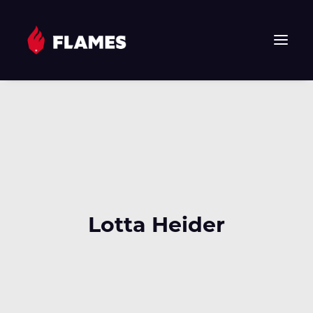
HOME
NEWS
FLAMES
JUNIOR FLAMES
JUGEND
VEREIN
Lotta Heider
SPONSOREN & PARTNER
FAN-SHOP
TICKETS
EHF