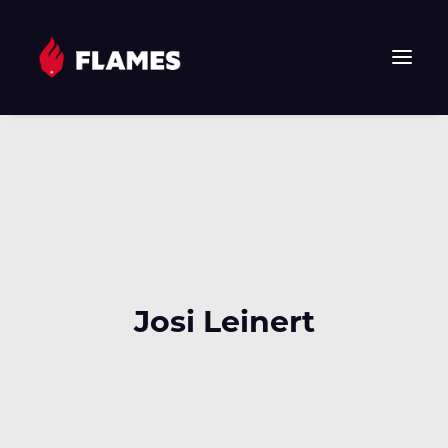
HOME
NEWS
FLAMES
JUNIOR FLAMES
JUGEND
VEREIN
Josi Leinert
SPONSOREN & PARTNER
FAN-SHOP
TICKETS
EHF