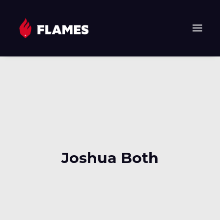
HOME
NEWS
FLAMES
JUNIOR FLAMES
JUGEND
VEREIN
Joshua Both
SPONSOREN & PARTNER
FAN-SHOP
TICKETS
EHF