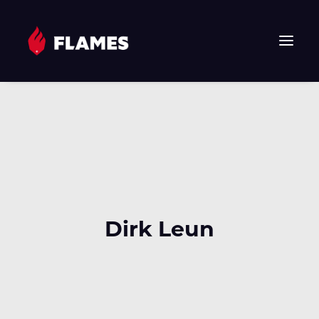
HOME
NEWS
FLAMES
JUNIOR FLAMES
JUGEND
VEREIN
Dirk Leun
SPONSOREN & PARTNER
FAN-SHOP
TICKETS
EHF