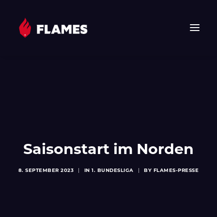
HOME
NEWS
FLAMES
JUNIOR FLAMES
JUGEND
Saisonstart im Norden
VEREIN
SPONSOREN & PARTNER
8. SEPTEMBER 2023
|
IN
1. BUNDESLIGA
|
BY
FLAMES-PRESSE
FAN-SHOP
TICKETS
EHF